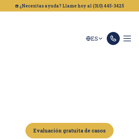
☎️ ¿Necesitas ayuda? Llame hoy al (310) 445-3425
ES
CONOCE A LA
FIRMA
Evaluación gratuita de casos