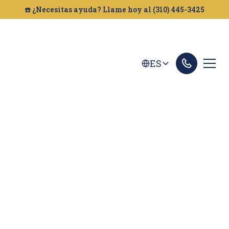
☎️ ¿Necesitas ayuda? Llame hoy al (310) 445-3425
ES
ABOGADOS DE
RESPONSABILIDAD
CIVIL DE LOCALES
EN CALIFORNIA