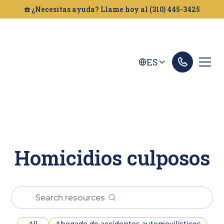
☎️ ¿Necesitas ayuda? Llame hoy al (310) 445-3425
ES
Homicidios culposos